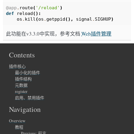
@app
.
route
(
'/reload'
)
def
reload
():
os
.
kill
(
os
.
getppid
(),
signal
.
SIGHUP
)
此功能在v3.3.0中实现，参考文档
Web插件管理
Contents
插件核心
最小化的插件
插件结构
元数据
register
启用、禁用插件
Navigation
Overview
教程
Previous:
前言