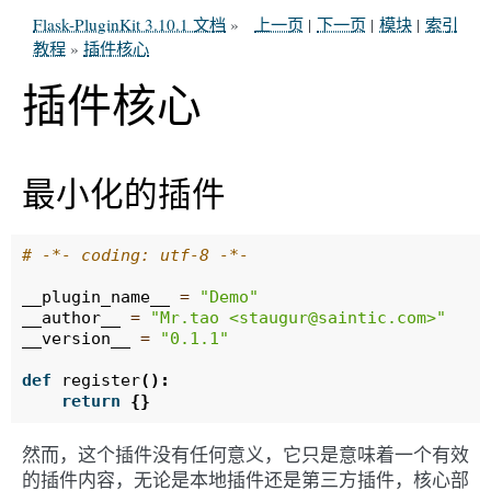
Flask-PluginKit 3.10.1 文档
»
上一页
|
下一页
|
模块
|
索引
教程
»
插件核心
插件核心
最小化的插件
# -*- coding: utf-8 -*-
__plugin_name__
=
"Demo"
__author__
=
"Mr.tao <staugur@saintic.com>"
__version__
=
"0.1.1"
def
register
():
return
{}
然而，这个插件没有任何意义，它只是意味着一个有效
的插件内容，无论是本地插件还是第三方插件，核心部