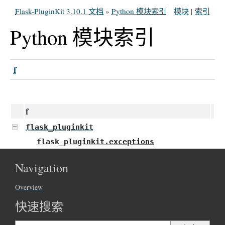
Flask-PluginKit 3.10.1 文档
»
Python 模块索引
模块
|
索引
Python 模块索引
f
f
flask_pluginkit
flask_pluginkit.exceptions
Navigation
Overview
快速搜索