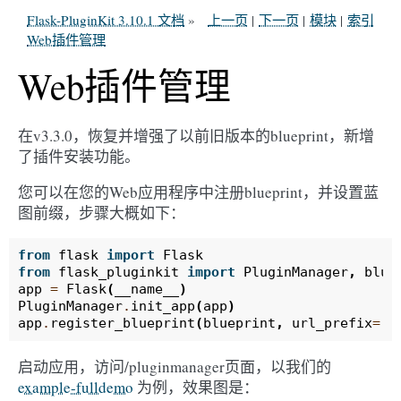
Flask-PluginKit 3.10.1 文档
»
上一页
|
下一页
|
模块
|
索引
Web插件管理
Web插件管理
在v3.3.0，恢复并增强了以前旧版本的blueprint，新增
了插件安装功能。
您可以在您的Web应用程序中注册blueprint，并设置蓝
图前缀，步骤大概如下：
from
flask
import
Flask
from
flask_pluginkit
import
PluginManager
,
blue
app
=
Flask
(
__name__
)
PluginManager
.
init_app
(
app
)
app
.
register_blueprint
(
blueprint
,
url_prefix
=
'/
启动应用，访问/pluginmanager页面，以我们的
example-fulldemo
为例，效果图是：