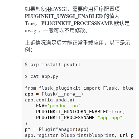
如果您使用uWSGI，需要应用程序配置项
PLUGINKIT_UWSGI_ENABLED
的值为
PLUGINKIT_PROCESSNAME
True，
默认是
uwsgi，一般可以不用修改。
上诉情况满足后才能正常重载应用，以下是示
例：
$
pip
install
psutil

$
cat
app.py

from
flask_pluginkit
import
Flask,
bluep
app
=
Flask
(
__name__
)
app.config.update
(
ENV
=
'production'
PLUGINKIT_GUNICORN_ENABLED
=
PLUGINKIT_PROCESSNAME
=
"app:app"
)
pm
=
PluginManager
(
app
)
app.register_blueprint
(
blueprint,
url_pr