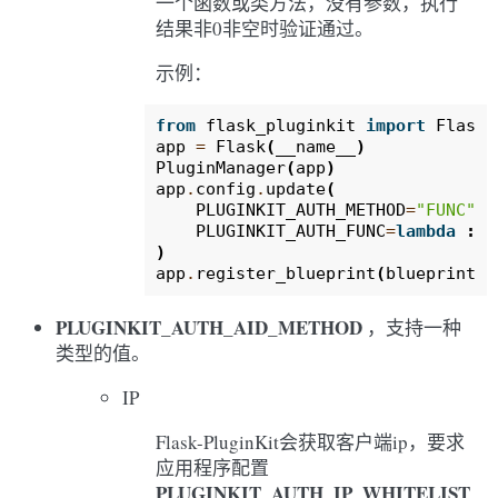
一个函数或类方法，没有参数，执行
结果非0非空时验证通过。
示例：
from
flask_pluginkit
import
Flask
,
app
=
Flask
(
__name__
)
PluginManager
(
app
)
app
.
config
.
update
(
PLUGINKIT_AUTH_METHOD
=
"FUNC"
,
PLUGINKIT_AUTH_FUNC
=
lambda
:
Tr
)
app
.
register_blueprint
(
blueprint
,
PLUGINKIT_AUTH_AID_METHOD
，支持一种
类型的值。
IP
Flask-PluginKit会获取客户端ip，要求
应用程序配置
PLUGINKIT_AUTH_IP_WHITELIST