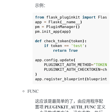
示例：
from
flask_pluginkit
import
Flask
,
app
=
Flask
(
__name__
)
pm
=
PluginManager
()
pm
.
init_app
(
app
)
def
check_token
(
token
):
if
token
==
'test'
:
return
True
app
.
config
.
update
(
PLUGINKIT_AUTH_METHOD
=
"TOKEN"
,
PLUGINKIT_AUTH_CHECKTOKEN
=
chec
)
app
.
register_blueprint
(
blueprint
,
FUNC
这应该是最简单的了，由应用程序配
PLUGINKIT_AUTH_FUNC
置项
定义