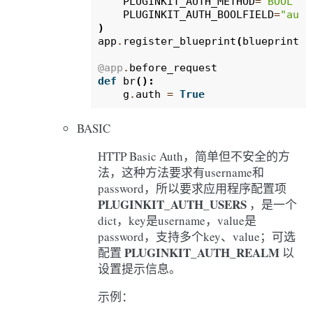
PLUGINKIT_AUTH_METHOD
=
"BOOL"
,
PLUGINKIT_AUTH_BOOLFIELD
=
"auth
)
app
.
register_blueprint
(
blueprint
,
@app
.
before_request
def
br
():
g
.
auth
=
True
BASIC
HTTP Basic Auth，简单但不安全的方
法，这种方法要求有username和
password，所以要求应用程序配置项
PLUGINKIT_AUTH_USERS
，是一个
dict，key是username，value是
password，支持多个key、value；可选
PLUGINKIT_AUTH_REALM
配置
以
设置提示信息。
示例：