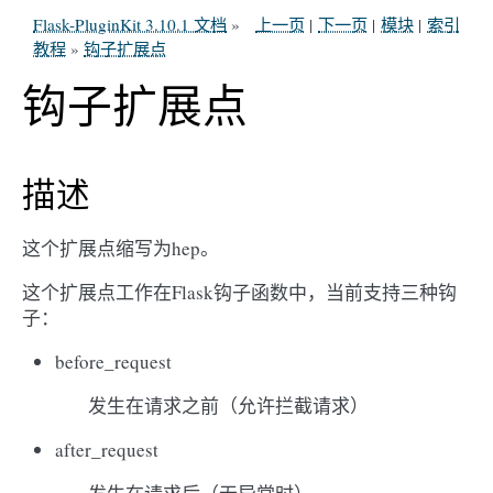
Flask-PluginKit 3.10.1 文档
»
上一页
|
下一页
|
模块
|
索引
教程
»
钩子扩展点
钩子扩展点
描述
这个扩展点缩写为hep。
这个扩展点工作在Flask钩子函数中，当前支持三种钩
子：
before_request
发生在请求之前（允许拦截请求）
after_request