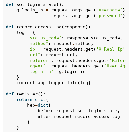
def
set_login_state
():
g
.
login_in
=
request
.
args
.
get
(
"username"
)
=
request
.
args
.
get
(
"password"
)
=
def
record_access_log
(
response
):
log
=
{
"status_code"
:
response
.
status_code
,
"method"
:
request
.
method
,
"ip"
:
request
.
headers
.
get
(
'X-Real-Ip'
,
"url"
:
request
.
url
,
"referer"
:
request
.
headers
.
get
(
'Referer
"agent"
:
request
.
headers
.
get
(
"User-Agen
"login_in"
:
g
.
login_in
}
current_app
.
logger
.
info
(
log
)
def
register
():
return
dict
(
hep
=
dict
(
before_request
=
set_login_state
,
after_request
=
record_access_log
)
)