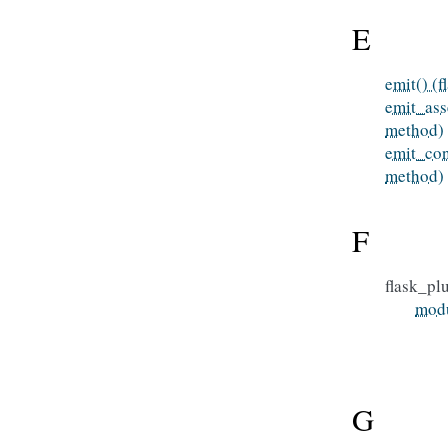
E
emit() (
emit_ass
method)
emit_con
method)
F
flask_pl
mod
G