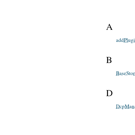
A
addPlugi
B
BaseStora
D
DcpManag