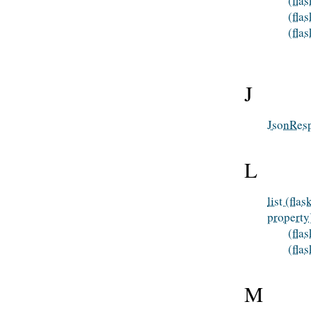
(fla
(fla
(fla
J
JsonRespo
L
list (fla
property
(fla
(fla
M