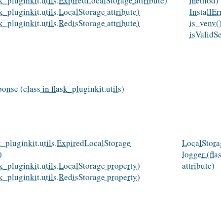
sk_pluginkit.utils.ExpiredLocalStorage attribute)
method)
sk_pluginkit.utils.LocalStorage attribute)
InstallEr
sk_pluginkit.utils.RedisStorage attribute)
is_venv()
isValidSe
nse (class in flask_pluginkit.utils)
sk_pluginkit.utils.ExpiredLocalStorage
LocalStorag
)
logger (fl
sk_pluginkit.utils.LocalStorage property)
attribute)
sk_pluginkit.utils.RedisStorage property)