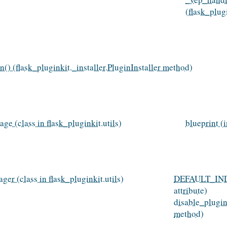
(flask_plu
n() (flask_pluginkit._installer.PluginInstaller method)
ge (class in flask_pluginkit.utils)
blueprint (
er (class in flask_pluginkit.utils)
DEFAULT_INDEX
attribute)
disable_plugin
method)