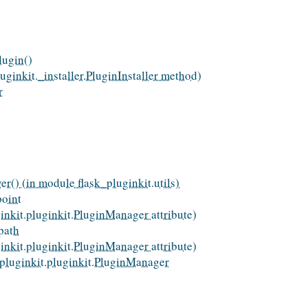
lugin()
luginkit._installer.PluginInstaller method)
r
r() (in module flask_pluginkit.utils)
point
inkit.pluginkit.PluginManager attribute)
path
inkit.pluginkit.PluginManager attribute)
k_pluginkit.pluginkit.PluginManager