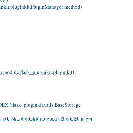
ginkit.pluginkit.PluginManager method)
in module flask_pluginkit.pluginkit)
 (flask_pluginkit.utils.BaseStorage
() (flask_pluginkit.pluginkit.PluginManager