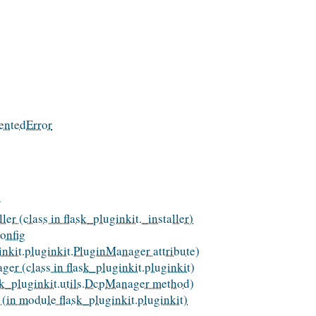
entedError
r
ler (class in flask_pluginkit._installer)
onfig
inkit.pluginkit.PluginManager attribute)
er (class in flask_pluginkit.pluginkit)
sk_pluginkit.utils.DcpManager method)
(in module flask_pluginkit.pluginkit)