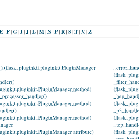
E
F
G
I
J
L
M
N
P
R
S
T
V
Z
|
|
|
|
|
|
|
|
|
|
|
|
|
() (flask_pluginkit.pluginkit.PluginManager
_error_hand
(flask_plu
dler()
_filter_han
luginkit.pluginkit.PluginManager method)
(flask_plu
_processor_handler()
_hep_handl
luginkit.pluginkit.PluginManager method)
(flask_plu
ndler()
_p3_handle
luginkit.pluginkit.PluginManager method)
(flask_plu
nager
_tep_handl
luginkit.pluginkit.PluginManager attribute)
(flask_plu
_vep_handl