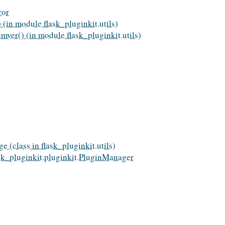
ror
 (in module flask_pluginkit.utils)
mver() (in module flask_pluginkit.utils)
e (class in flask_pluginkit.utils)
ask_pluginkit.pluginkit.PluginManager