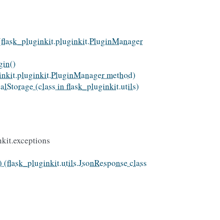
(flask_pluginkit.pluginkit.PluginManager
gin()
ginkit.pluginkit.PluginManager method)
lStorage (class in flask_pluginkit.utils)
nkit.exceptions
) (flask_pluginkit.utils.JsonResponse class