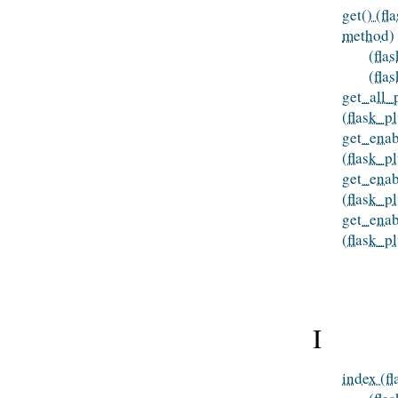
get() (f
method)
(fla
(fla
get_all_
(flask_p
get_ena
(flask_p
get_ena
(flask_p
get_enab
(flask_p
I
index (f