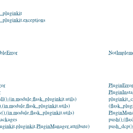
k_pluginkit
k_pluginkit.exceptions
bleError
NotImplem
ror
PluginErro
r
PluginInstal
ll() (in module flask_pluginkit.utils)
pluginkit_c
) (in module flask_pluginkit.utils)
(flask_plug
() (in module flask_pluginkit.utils)
PluginManag
packages
push() (fla
luginkit.pluginkit.PluginManager attribute)
push_dcp() 