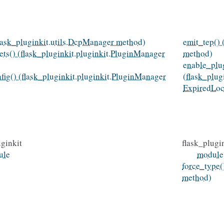
flask_pluginkit.utils.DcpManager method)
emit_tep() 
ets() (flask_pluginkit.pluginkit.PluginManager
method)
enable_plu
fig() (flask_pluginkit.pluginkit.PluginManager
(flask_plu
ExpiredLoca
uginkit
flask_plugi
ule
module
force_type(
method)