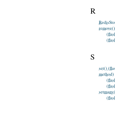
R
RedisStor
remove()
(fla
(fla
S
set() (f
method)
(fla
(fla
setmany(
(fla