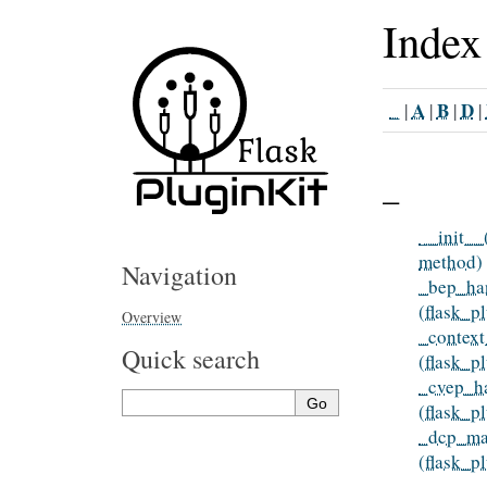
Index
_
A
B
D
|
|
|
|
_
__init__
method)
Navigation
_bep_han
(flask_p
Overview
_context
Quick search
(flask_p
_cvep_ha
(flask_p
_dcp_ma
(flask_p