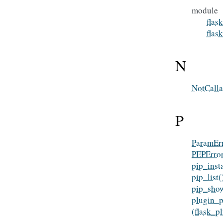
module
flas
flas
N
NotCalla
P
ParamEr
PEPErro
pip_insta
pip_list(
pip_show
plugin_
(flask_p