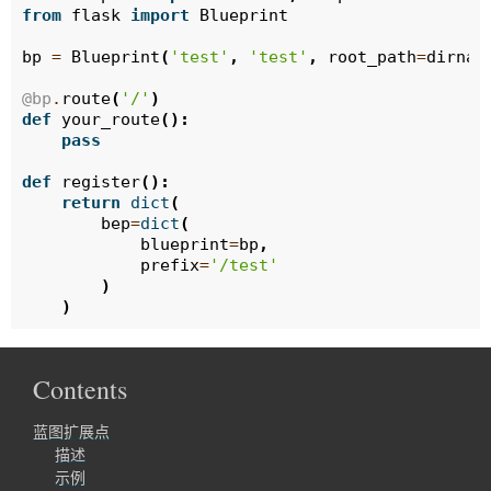
from
flask
import
Blueprint
bp
=
Blueprint
(
'test'
,
'test'
,
root_path
=
dirnam
@bp
.
route
(
'/'
)
def
your_route
():
pass
def
register
():
return
dict
(
bep
=
dict
(
blueprint
=
bp
,
prefix
=
'/test'
)
)
Contents
蓝图扩展点
描述
示例