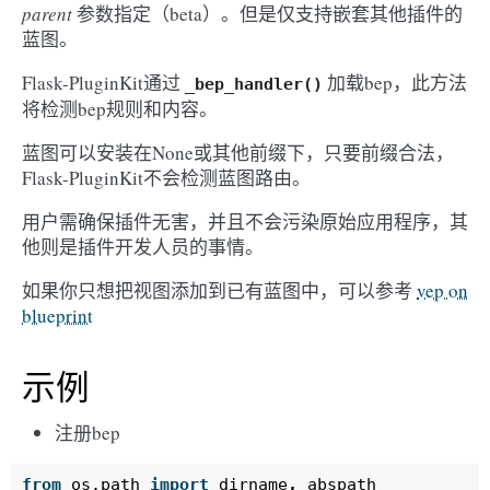
parent
参数指定（beta）。但是仅支持嵌套其他插件的
蓝图。
Flask-PluginKit通过
加载bep，此方法
_bep_handler()
将检测bep规则和内容。
蓝图可以安装在None或其他前缀下，只要前缀合法，
Flask-PluginKit不会检测蓝图路由。
用户需确保插件无害，并且不会污染原始应用程序，其
他则是插件开发人员的事情。
如果你只想把视图添加到已有蓝图中，可以参考
vep on
blueprint
示例
注册bep
from
os.path
import
dirname
,
abspath