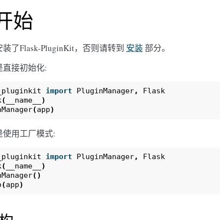
开始
了Flask-PluginKit，否则请转到
安装
部分。
直接初始化:
_pluginkit
import
PluginManager
,
Flask
k
(
__name__
)
nManager
(
app
)
是使用工厂模式:
_pluginkit
import
PluginManager
,
Flask
k
(
__name__
)
nManager
()
p
(
app
)