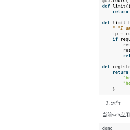
@bp
.
route
(
def
limit
(
return
def
limit_
"""I a
ip
=
r
if
req
re
re
re
def
regist
return
"b
"h
}
运行
当前web应
demo
