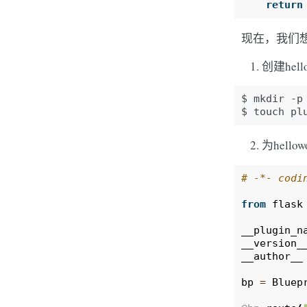
return
现在，我们想限
创建hell
$
mkdir
-p
$
touch
pl
为hello
# -*- codi
from
flask
__plugin_n
__version_
__author__
bp
=
Bluep