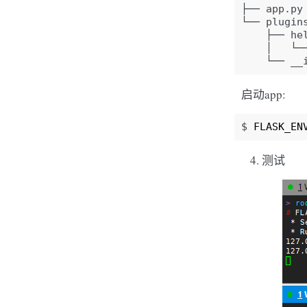
├── app.py

└── plugins
    ├── hel
    │   └─
启动app:
$
FLASK_EN
测试