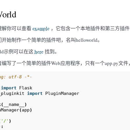
World
理解你可以查看
example
，它包含一个本地插件和第三方插件
开始制作一个简单的插件吧，名叫helloworld。
orld示例可以在这
here
找到。
编写了一个简单的插件Web应用程序，只有一个app.py文件，
ng: utf-8 -*-
import
Flask
_pluginkit
import
PluginManager
k
(
__name__
)
nManager
(
app
)
(
'/'
)
):