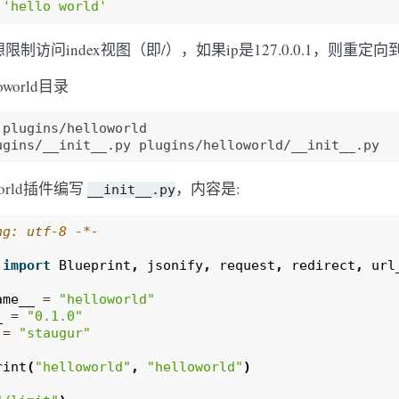
'hello world'
制访问index视图（即/），如果ip是127.0.0.1，则重定向
oworld目录
plugins/helloworld

ugins/__init__.py
world插件编写
，内容是:
__init__.py
ng: utf-8 -*-
import
Blueprint
,
jsonify
,
request
,
redirect
,
url
ame__
=
"helloworld"
_
=
"0.1.0"
=
"staugur"
rint
(
"helloworld"
,
"helloworld"
)