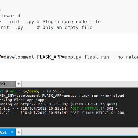


loworld

─ __init__.py # Plugin core code file

V
=
development
FLASK_APP
=
app.py
flask
run