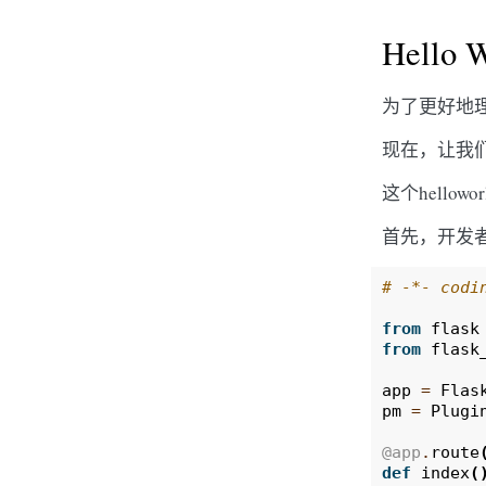
Hello 
为了更好地
现在，让我们
这个hellow
首先，开发者
# -*- codi
from
flask
from
flask
app
=
Flas
pm
=
Plugi
@app
.
route
def
index
(