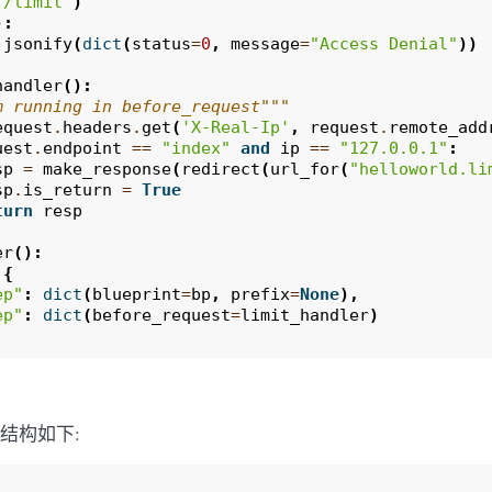
"/limit"
)
):
jsonify
(
dict
(
status
=
0
,
message
=
"Access Denial"
))
handler
():
m running in before_request"""
equest
.
headers
.
get
(
'X-Real-Ip'
,
request
.
remote_add
uest
.
endpoint
==
"index"
and
ip
==
"127.0.0.1"
:
sp
=
make_response
(
redirect
(
url_for
(
"helloworld.li
sp
.
is_return
=
True
turn
resp
er
():
{
ep"
:
dict
(
blueprint
=
bp
,
prefix
=
None
),
ep"
:
dict
(
before_request
=
limit_handler
)
用结构如下: