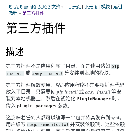
Flask-PluginKit 3.10.2 文档
»
上一页
|
下一页
|
模块
|
索引
教程
»
第三方插件
第三方插件
描述
第三方插件不是应用程序子目录，而是使用诸如
pip
或
等安装到本地的模块。
install
easy_install
第三方插件解放使用，Web应用程序不需要将插件代码
放入子目录，只需要使
pip install
或
easy_install
等安
装到本地机器上，然后在初始化
时，
PluginManager
传入
参数。
plugin_packages
这意味着任何人都可以编写一个包并将其发布到pypi。
用户编写
并安装依赖项，这些依赖
requirements.txt