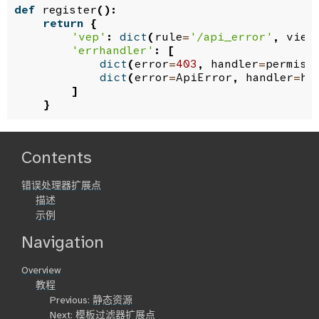
def
register
():
return
{
'vep'
:
dict
(
rule
=
'/api_error'
,
view
'errhandler'
:
[
dict
(
error
=
403
,
handler
=
permiss
dict
(
error
=
ApiError
,
handler
=
ha
]
}
Contents
错误处理器扩展点
描述
示例
Navigation
Overview
教程
Previous:
静态资源
Next:
模板过滤器扩展点