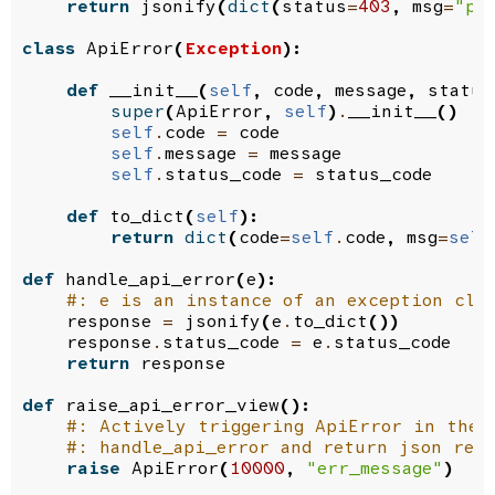
return
jsonify
(
dict
(
status
=
403
,
msg
=
"pe
class
ApiError
(
Exception
):
def
__init__
(
self
,
code
,
message
,
status
super
(
ApiError
,
self
)
.
__init__
()
self
.
code
=
code
self
.
message
=
message
self
.
status_code
=
status_code
def
to_dict
(
self
):
return
dict
(
code
=
self
.
code
,
msg
=
self
def
handle_api_error
(
e
):
#: e is an instance of an exception cla
response
=
jsonify
(
e
.
to_dict
())
response
.
status_code
=
e
.
status_code
return
response
def
raise_api_error_view
():
#: Actively triggering ApiError in the 
#: handle_api_error and return json res
raise
ApiError
(
10000
,
"err_message"
)